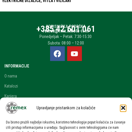
ELEKTRIČNE DIZALICE, VITLA I VILIČARI
+385 42 601 061
KORISNIČKA PODRŠKA
remex@rmx.nikola-it.hr
Ponedjeljak – Petak: 7:30-15:30
Subota: 08:00 – 12:00
INFORMACIJE
O nama
Katalozi
Karijera
Blog i novosti
Upravljanje pristankom za kolačiće
Kontakt
Da bismo pružili najbolje iskustvo, koristimo tehnologije poput kolačića za čuvanje
RAČUN
i/ili pristup informacijama o uređaju. Suglasnost s ovim tehnologijama će nam