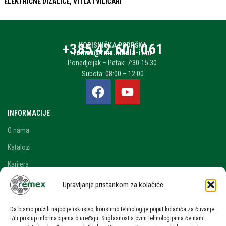
ELEKTRIČNE DIZALICE, VITLA I VILIČARI
+385 42 601 061
KORISNIČKA PODRŠKA
remex@rmx.nikola-it.hr
Ponedjeljak – Petak: 7:30-15:30
Subota: 08:00 – 12:00
INFORMACIJE
O nama
Katalozi
Karijera
Blog i novosti
Upravljanje pristankom za kolačiće
Kontakt
Da bismo pružili najbolje iskustvo, koristimo tehnologije poput kolačića za čuvanje
RAČUN
i/ili pristup informacijama o uređaju. Suglasnost s ovim tehnologijama će nam