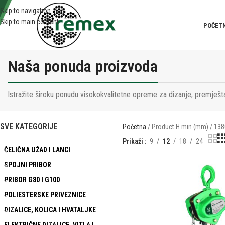
Skip to navigation
Skip to main content
POČET
Naša ponuda proizvoda
Istražite široku ponudu visokokvalitetne opreme za dizanje, premješta
SVE KATEGORIJE
Početna
Product H min (mm)
138
Prikaži
9
12
18
24
ČELIČNA UŽAD I LANCI
SPOJNI PRIBOR
PRIBOR G80 I G100
POLIESTERSKE PRIVEZNICE
DIZALICE, KOLICA I HVATALJKE