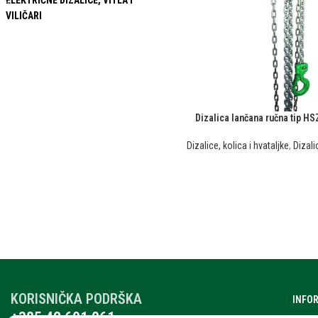
ELEKTRIČNE DIZALICE, VITLA I
VILIČARI
Dizalica lančana ručna tip HS
Dizalice, kolica i hvataljke
,
Dizali
KORISNIČKA PODRŠKA
INFO
+385 42 601 061