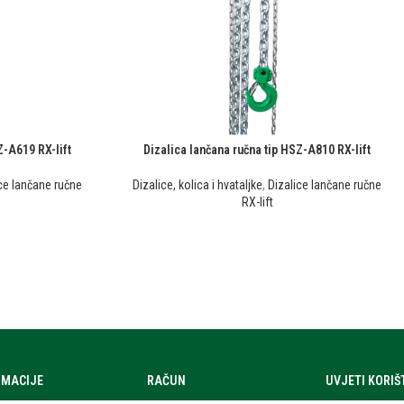
Z-A619 RX-lift
Dizalica lančana ručna tip HSZ-A810 RX-lift
ce lančane ručne
Dizalice, kolica i hvataljke
,
Dizalice lančane ručne
RX-lift
RMACIJE
RAČUN
UVJETI KORI