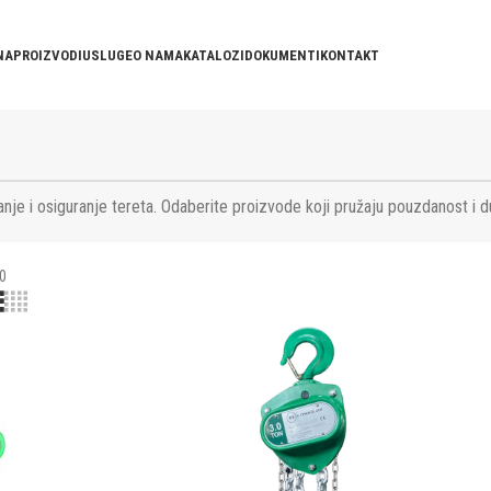
NA
PROIZVODI
USLUGE
O NAMA
KATALOZI
DOKUMENTI
KONTAKT
nje i osiguranje tereta. Odaberite proizvode koji pružaju pouzdanost i d
0