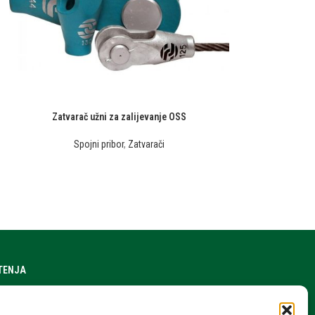
Zatvarač užni za zalijevanje OSS
Spojni pribor
,
Zatvarači
ŠTENJA
a stranice