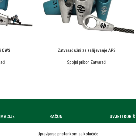
ni OWS
Zatvarač užni za zalijevanje APS
ači
Spojni pribor
,
Zatvarači
RMACIJE
RAČUN
UVJETI KORI
a
Moj račun
Uvjeti korištenj
Upravljanje pristankom za kolačiće