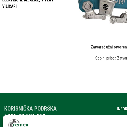
ELEKTRIČNE DIZALICE, VITLA I
VILIČARI
Zatvarač užni otvore
Spojni pribor
,
Zatvar
KORISNIČKA PODRŠKA
INFO
+385 42 601 061
O nam
remex@rmx.nikola-it.hr