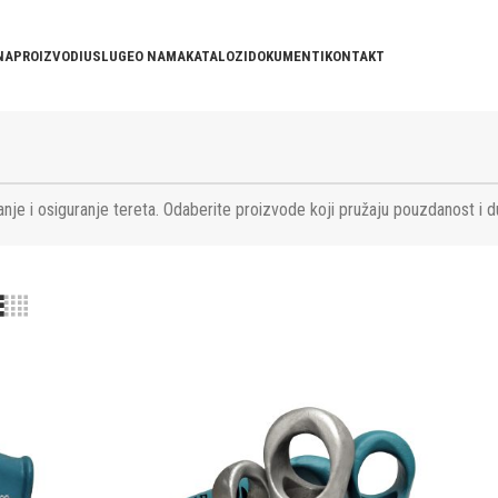
NA
PROIZVODI
USLUGE
O NAMA
KATALOZI
DOKUMENTI
KONTAKT
nje i osiguranje tereta. Odaberite proizvode koji pružaju pouzdanost i d