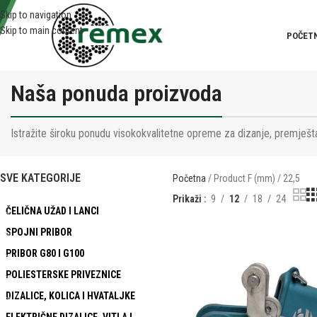
Skip to navigation
Skip to main content
POČET
Naša ponuda proizvoda
Istražite široku ponudu visokokvalitetne opreme za dizanje, premješta
SVE KATEGORIJE
Početna
Product F (mm)
22,5
Prikaži
9
12
18
24
ČELIČNA UŽAD I LANCI
SPOJNI PRIBOR
PRIBOR G80 I G100
POLIESTERSKE PRIVEZNICE
DIZALICE, KOLICA I HVATALJKE