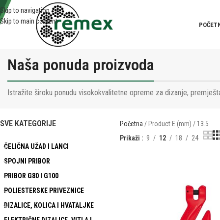
Skip to navigation
Skip to main content
POČET
Naša ponuda proizvoda
Istražite široku ponudu visokokvalitetne opreme za dizanje, premješta
SVE KATEGORIJE
Početna
Product E (mm)
13.5
Prikaži
9
12
18
24
ČELIČNA UŽAD I LANCI
SPOJNI PRIBOR
PRIBOR G80 I G100
POLIESTERSKE PRIVEZNICE
DIZALICE, KOLICA I HVATALJKE