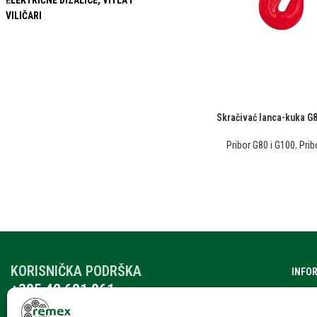
ELEKTRIČNE DIZALICE, VITLA I
VILIČARI
Skračivać lanca-kuka G
Pribor G80 i G100
,
Prib
KORISNIČKA PODRŠKA
INFO
+385 42 601 061
O nam
remex@rmx.nikola-it.hr