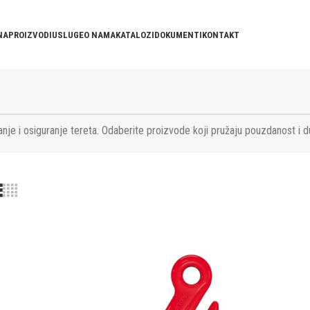
NA
PROIZVODI
USLUGE
O NAMA
KATALOZI
DOKUMENTI
KONTAKT
nje i osiguranje tereta. Odaberite proizvode koji pružaju pouzdanost i d