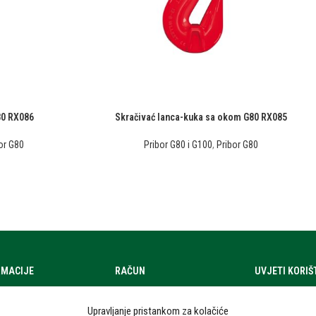
80 RX086
Skračivać lanca-kuka sa okom G80 RX085
or G80
Pribor G80 i G100
,
Pribor G80
RMACIJE
RAČUN
UVJETI KORI
a
Moj račun
Uvjeti korištenj
Upravljanje pristankom za kolačiće