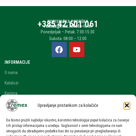
+385 42 601 061
KORISNIČKA PODRŠKA
remex@rmx.nikola-it.hr
Ponedjeljak – Petak: 7:30-15:30
Subota: 08:00 – 12:00
INFORMACIJE
O nama
Katalozi
Karijera
Blog i novosti
Upravljanje pristankom za kolačiće
Kontakt
Da bismo pružili najbolje iskustvo, koristimo tehnologije poput kolačića za čuvanje
RAČUN
i/ili pristup informacijama o uređaju. Suglasnost s ovim tehnologijama će nam
omogućiti da obrađujemo podatke kao što su ponašanje pri pregledavanju ili
Moj račun