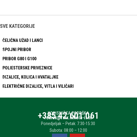
SVE KATEGORIJE
ČELIČNA UŽAD I LANCI
SPOJNI PRIBOR
PRIBOR G80 I G100
POLIESTERSKE PRIVEZNICE
DIZALICE, KOLICA I HVATALJKE
ELEKTRIČNE DIZALICE, VITLA I VILIČARI
+385 42 601 061
KORISNIČKA PODRŠKA
remex@rmx.nikola-it.hr
Ponedjeljak – Petak: 7:30-15:30
Subota: 08:00 – 12:00