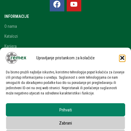
INFORMACIJE
O nama
Katalozi
Karijera
Blog i novosti
Upravljanje pristankom za kolačiće
Kontakt
Da bismo pružili najbolje iskustvo, koristimo tehnologije poput kolačića za čuvanje
RAČUN
i/ili pristup informacijama o uređaju. Suglasnost s ovim tehnologijama će nam
omogućiti da obrađujemo podatke kao što su ponašanje pri pregledavanju ili
Moj račun
jedinstveni ID-ovi na ovoj web stranici. Nepristanak ili povlačenje suglasnosti
može negativno utjecati na određene karakteristike i funkcije.
Zahtjev za ponudom
UVJETI KORIŠTENJA
Prihvati
Uvjeti korištenja stranice
Zabrani
Zaštita osobnih podataka