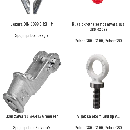
Jezgra DIN 6899 B RX-lift
Kuka okretna samozatvarajuća
G80 RX083
Spojni pribor
,
Jezgre
Pribor G80 i G100
,
Pribor G80
Užni zatvarač G-6413 Green Pin
Vijak sa okom G80 tip AL
Spojni pribor
,
Zatvarači
Pribor G80 i G100
,
Pribor G80