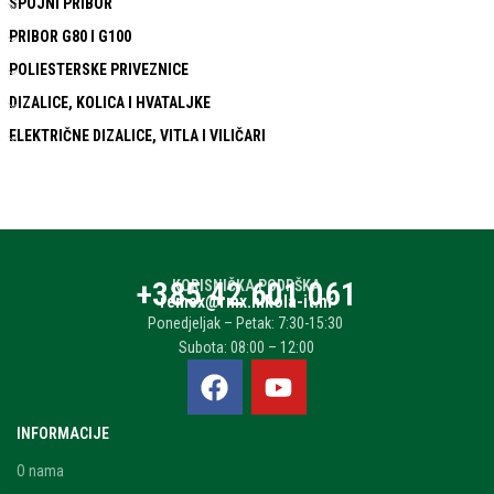
SPOJNI PRIBOR
PRIBOR G80 I G100
POLIESTERSKE PRIVEZNICE
DIZALICE, KOLICA I HVATALJKE
ELEKTRIČNE DIZALICE, VITLA I VILIČARI
+385 42 601 061
KORISNIČKA PODRŠKA
remex@rmx.nikola-it.hr
Ponedjeljak – Petak: 7:30-15:30
Subota: 08:00 – 12:00
INFORMACIJE
O nama