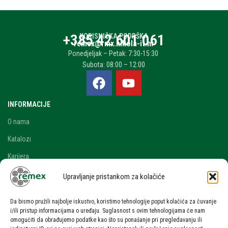
+385 42 601 061
KORISNIČKA PODRŠKA
remex@rmx.nikola-it.hr
Ponedjeljak – Petak: 7:30-15:30
Subota: 08:00 – 12:00
INFORMACIJE
O nama
Katalozi
Karijera
Blog i novosti
Upravljanje pristankom za kolačiće
Kontakt
Da bismo pružili najbolje iskustvo, koristimo tehnologije poput kolačića za čuvanje
RAČUN
i/ili pristup informacijama o uređaju. Suglasnost s ovim tehnologijama će nam
omogućiti da obrađujemo podatke kao što su ponašanje pri pregledavanju ili
Moj račun