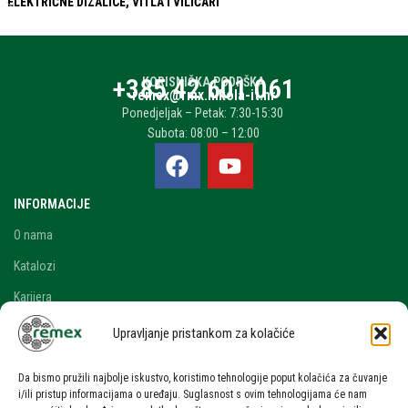
ELEKTRIČNE DIZALICE, VITLA I VILIČARI
+385 42 601 061
KORISNIČKA PODRŠKA
remex@rmx.nikola-it.hr
Ponedjeljak – Petak: 7:30-15:30
Subota: 08:00 – 12:00
INFORMACIJE
O nama
Katalozi
Karijera
Blog i novosti
Upravljanje pristankom za kolačiće
Kontakt
Da bismo pružili najbolje iskustvo, koristimo tehnologije poput kolačića za čuvanje
RAČUN
i/ili pristup informacijama o uređaju. Suglasnost s ovim tehnologijama će nam