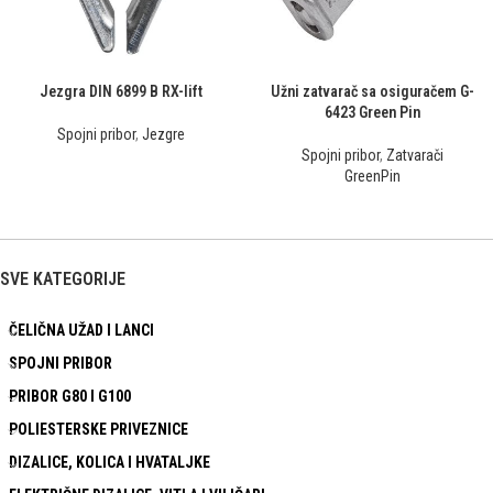
Jezgra DIN 6899 B RX-lift
Užni zatvarač sa osiguračem G-
6423 Green Pin
Spojni pribor
,
Jezgre
Spojni pribor
,
Zatvarači
GreenPin
SVE KATEGORIJE
ČELIČNA UŽAD I LANCI
SPOJNI PRIBOR
PRIBOR G80 I G100
POLIESTERSKE PRIVEZNICE
DIZALICE, KOLICA I HVATALJKE