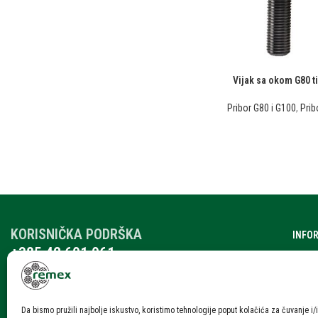
Vijak sa okom G80 t
Pribor G80 i G100
,
Prib
KORISNIČKA PODRŠKA
INFO
+385 42 601 061
O nam
remex@rmx.nikola-it.hr
Katalo
Ponedjeljak – Petak: 7:30-15:30
Subota: 08:00 – 12:00
Karije
Da bismo pružili najbolje iskustvo, koristimo tehnologije poput kolačića za čuvanje i/i