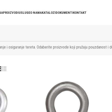
NA
PROIZVODI
USLUGE
O NAMA
KATALOZI
DOKUMENTI
KONTAKT
nje i osiguranje tereta. Odaberite proizvode koji pružaju pouzdanost i d