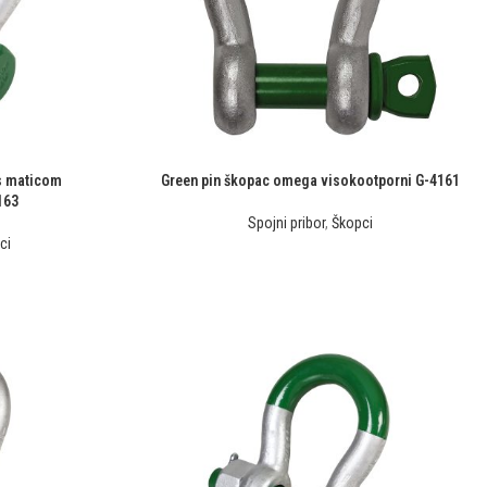
s maticom
Green pin škopac omega visokootporni G-4161
163
Spojni pribor
,
Škopci
ci