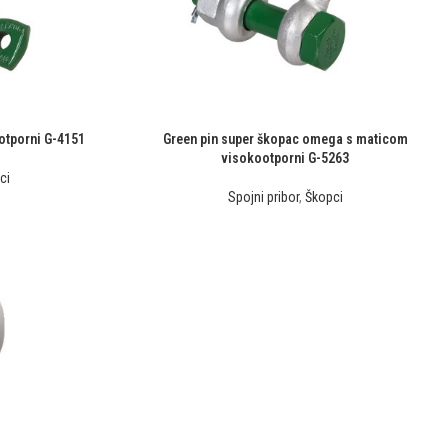
otporni G-4151
Green pin super škopac omega s maticom
visokootporni G-5263
ci
Spojni pribor
,
Škopci