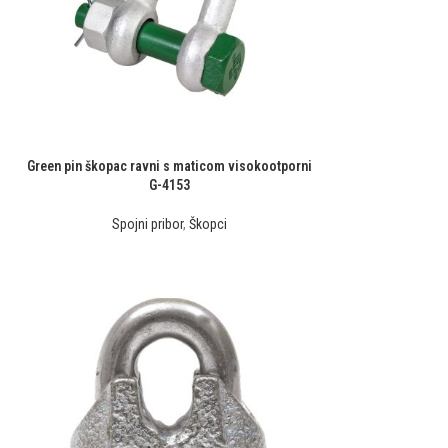
Green pin škopac ravni s maticom visokootporni
G-4153
Spojni pribor
,
Škopci