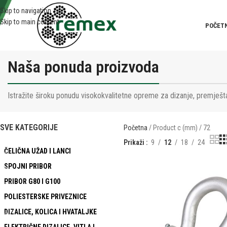
Skip to navigation
Skip to main content
POČET
Naša ponuda proizvoda
Istražite široku ponudu visokokvalitetne opreme za dizanje, premješta
SVE KATEGORIJE
Početna
Product c (mm)
72
Prikaži
9
12
18
24
ČELIČNA UŽAD I LANCI
SPOJNI PRIBOR
PRIBOR G80 I G100
POLIESTERSKE PRIVEZNICE
DIZALICE, KOLICA I HVATALJKE