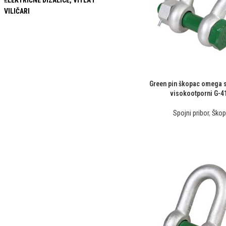
ELEKTRIČNE DIZALICE, VITLA I
VILIČARI
Green pin škopac omega 
visokootporni G-4
Spojni pribor
,
Škop