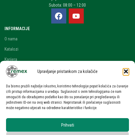
Subota: 08:00 – 12:00
INFORMACIJE
O nama
Katalozi
Karijera
Blog i novosti
Upravljanje pristankom za kolačiće
Kontakt
Da bismo pružili najbolje iskustvo, koristimo tehnologije poput kolačića za čuvanje
RAČUN
i/ili pristup informacijama o uređaju. Suglasnost s ovim tehnologijama će nam
omogućiti da obrađujemo podatke kao što su ponašanje pri pregledavanju ili
Moj račun
jedinstveni ID-ovi na ovoj web stranici. Nepristanak ili povlačenje suglasnosti
može negativno utjecati na određene karakteristike i funkcije.
Zahtjev za ponudom
UVJETI KORIŠTENJA
Prihvati
Uvjeti korištenja stranice