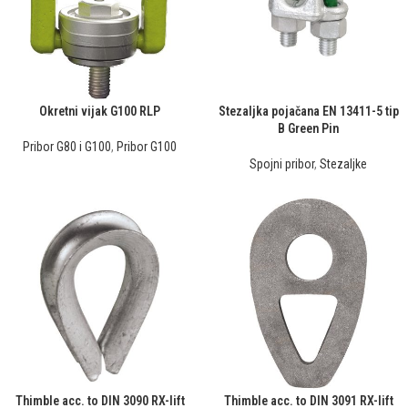
Okretni vijak G100 RLP
Stezaljka pojačana EN 13411-5 tip
B Green Pin
Pribor G80 i G100
,
Pribor G100
Spojni pribor
,
Stezaljke
Thimble acc. to DIN 3090 RX-lift
Thimble acc. to DIN 3091 RX-lift