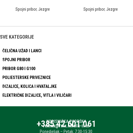
Spojni pribor
,
Jezgre
Spojni pribor
,
Jezgre
SVE KATEGORIJE
ČELIČNA UŽAD I LANCI
SPOJNI PRIBOR
PRIBOR G80 I G100
POLIESTERSKE PRIVEZNICE
DIZALICE, KOLICA I HVATALJKE
ELEKTRIČNE DIZALICE, VITLA I VILIČARI
+385 42 601 061
KORISNIČKA PODRŠKA
remex@rmx.nikola-it.hr
Ponedjeljak – Petak: 7:30-15:30