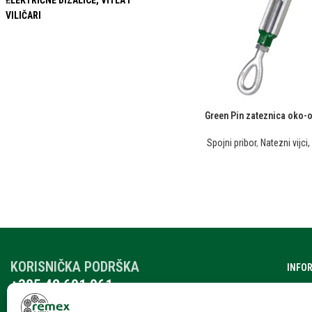
ELEKTRIČNE DIZALICE, VITLA I
VILIČARI
Green Pin zateznica oko-
Spojni pribor
,
Natezni vijci
KORISNIČKA PODRŠKA
INFO
+385 42 601 061
O nam
remex@rmx.nikola-it.hr