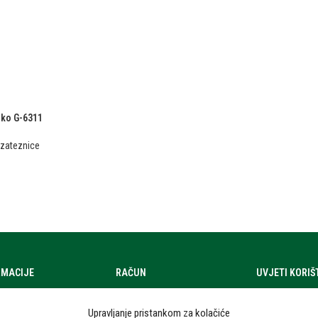
oko G-6311
, zateznice
RMACIJE
RAČUN
UVJETI KORI
a
Moj račun
Uvjeti korištenj
Upravljanje pristankom za kolačiće