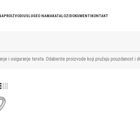
NA
PROIZVODI
USLUGE
O NAMA
KATALOZI
DOKUMENTI
KONTAKT
nje i osiguranje tereta. Odaberite proizvode koji pružaju pouzdanost i d