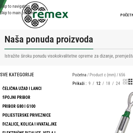
Skip to navigation
Skip to main content
POČET
Naša ponuda proizvoda
Istražite široku ponudu visokokvalitetne opreme za dizanje, premješta
SVE KATEGORIJE
Početna
Product c (mm)
656
Prikaži
9
12
18
24
ČELIČNA UŽAD I LANCI
SPOJNI PRIBOR
PRIBOR G80 I G100
POLIESTERSKE PRIVEZNICE
DIZALICE, KOLICA I HVATALJKE