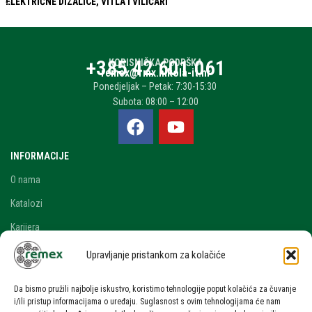
ELEKTRIČNE DIZALICE, VITLA I VILIČARI
+385 42 601 061
KORISNIČKA PODRŠKA
remex@rmx.nikola-it.hr
Ponedjeljak – Petak: 7:30-15:30
Subota: 08:00 – 12:00
INFORMACIJE
O nama
Katalozi
Karijera
Blog i novosti
Upravljanje pristankom za kolačiće
Kontakt
Da bismo pružili najbolje iskustvo, koristimo tehnologije poput kolačića za čuvanje
RAČUN
i/ili pristup informacijama o uređaju. Suglasnost s ovim tehnologijama će nam