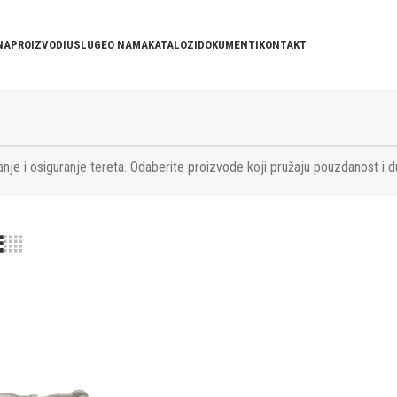
NA
PROIZVODI
USLUGE
O NAMA
KATALOZI
DOKUMENTI
KONTAKT
nje i osiguranje tereta. Odaberite proizvode koji pružaju pouzdanost i d