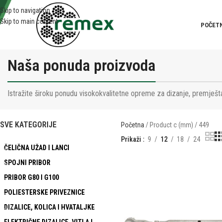
Skip to navigation
Skip to main content
POČET
Naša ponuda proizvoda
Istražite široku ponudu visokokvalitetne opreme za dizanje, premješta
SVE KATEGORIJE
Početna
Product c (mm)
449
Prikaži
9
12
18
24
ČELIČNA UŽAD I LANCI
SPOJNI PRIBOR
PRIBOR G80 I G100
POLIESTERSKE PRIVEZNICE
DIZALICE, KOLICA I HVATALJKE