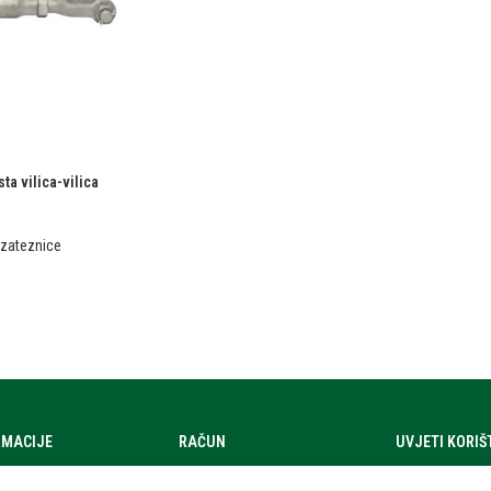
ta vilica-vilica
, zateznice
RMACIJE
RAČUN
UVJETI KORI
a
Moj račun
Uvjeti korištenj