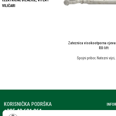
ELEKTRIČNE DIZALICE, VITLA I
VILIČARI
Zateznica visokootporna cjevas
RX-lift
Spojni pribor
,
Natezni vijci
KORISNIČKA PODRŠKA
INFO
+385 42 601 061
O nam