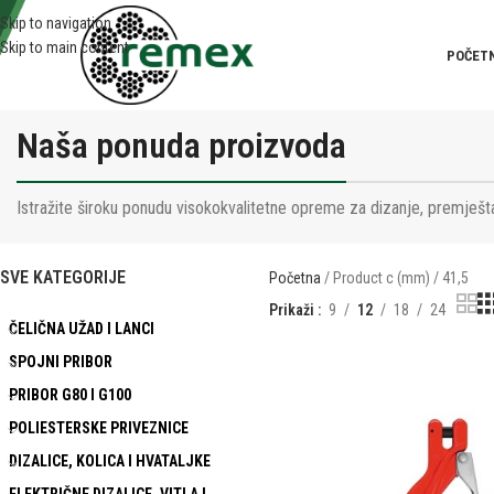
Skip to navigation
Skip to main content
POČET
Naša ponuda proizvoda
Istražite široku ponudu visokokvalitetne opreme za dizanje, premješta
SVE KATEGORIJE
Početna
Product c (mm)
41,5
Prikaži
9
12
18
24
ČELIČNA UŽAD I LANCI
SPOJNI PRIBOR
PRIBOR G80 I G100
POLIESTERSKE PRIVEZNICE
DIZALICE, KOLICA I HVATALJKE