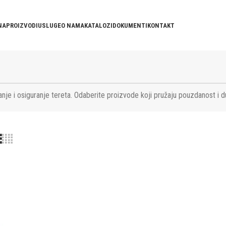
NA
PROIZVODI
USLUGE
O NAMA
KATALOZI
DOKUMENTI
KONTAKT
nje i osiguranje tereta. Odaberite proizvode koji pružaju pouzdanost i d