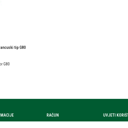
ancuski tip G80
or G80
RMACIJE
RAČUN
UVJETI KORI
a
Moj račun
Uvjeti korištenj