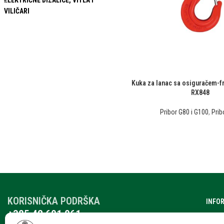
ELEKTRIČNE DIZALICE, VITLA I
VILIČARI
Kuka za lanac sa osiguračem-fr
RX848
Pribor G80 i G100
,
Prib
KORISNIČKA PODRŠKA
INFO
+385 42 601 061
O nam