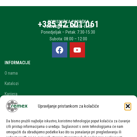
+385 42 601 061
KORISNIČKA PODRŠKA
remex@rmx.nikola-it.hr
Ponedjeljak – Petak: 7:30-15:30
Subota: 08:00 – 12:00
INFORMACIJE
O nama
Katalozi
Karijera
Blog i novosti
Upravljanje pristankom za kolačiće
Kontakt
Da bismo pružili najbolje iskustvo, koristimo tehnologije poput kolačića za čuvanje
RAČUN
i/ili pristup informacijama o uređaju. Suglasnost s ovim tehnologijama će nam
omogućiti da obrađujemo podatke kao što su ponašanje pri pregledavanju ili
Moj račun