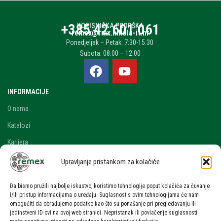
+385 42 601 061
KORISNIČKA PODRŠKA
remex@rmx.nikola-it.hr
Ponedjeljak – Petak: 7:30-15:30
Subota: 08:00 – 12:00
INFORMACIJE
O nama
Katalozi
Karijera
Blog i novosti
Upravljanje pristankom za kolačiće
Kontakt
Da bismo pružili najbolje iskustvo, koristimo tehnologije poput kolačića za čuvanje
RAČUN
i/ili pristup informacijama o uređaju. Suglasnost s ovim tehnologijama će nam
omogućiti da obrađujemo podatke kao što su ponašanje pri pregledavanju ili
Moj račun
jedinstveni ID-ovi na ovoj web stranici. Nepristanak ili povlačenje suglasnosti