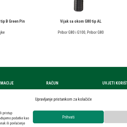
tip B Green Pin
Vijak sa okom G80 tip AL
jke
Pribor G80 i G100
,
Pribor G80
RMACIJE
RAČUN
UVJETI KORI
a
Moj račun
Uvjeti korištenj
Upravljanje pristankom za kolačiće
zi
Zahtjev za ponudom
Zaštita osobni
ra
Privatnost kori
li pristup
Prihvati
rađujemo podatke kao
 novosti
anak ili povlačenje