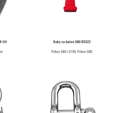
-lift
Kuka za bačve G80 RX022
re
Pribor G80 i G100
,
Pribor G80