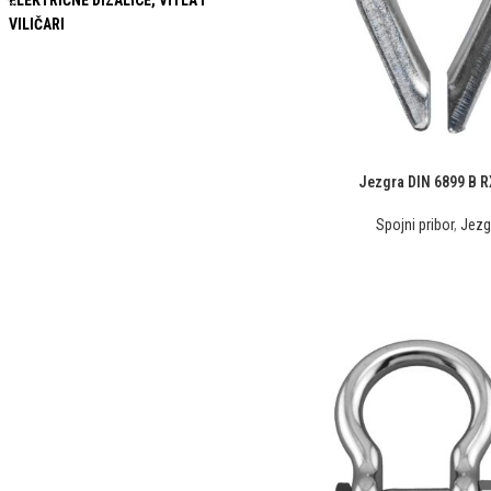
ELEKTRIČNE DIZALICE, VITLA I
VILIČARI
Jezgra DIN 6899 B RX
Spojni pribor
,
Jezg