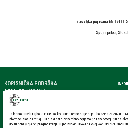
Stezaljka pojačana EN 13411-5 
Spojni pribor
,
Stezal
KORISNIČKA PODRŠKA
INFO
+385 42 601 061
O nam
remex@rmx.nikola-it.hr
Katalo
Ponedjeljak – Petak: 7:30-15:30
Subota: 08:00 – 12:00
Karije
Da bismo pružili najbolje iskustvo, koristimo tehnologije poput kolačića za čuvanje i/i
informacijama o uređaju. Suglasnost s ovim tehnologijama će nam omogućiti da ob
Blog i
što su ponašanje pri pregledavanju ili jedinstveni ID-ovi na ovoj web stranici. Neprist