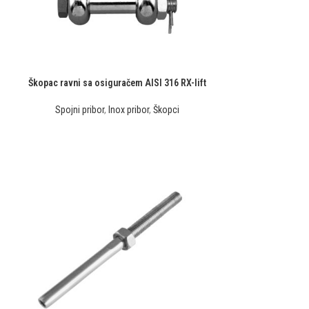
Škopac ravni sa osiguračem AISI 316 RX-lift
Spojni pribor
,
Inox pribor
,
Škopci