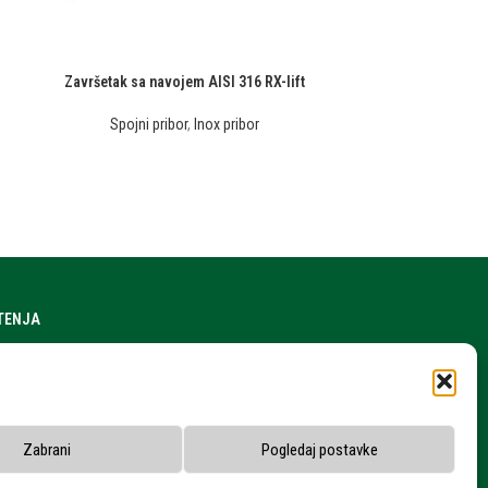
Završetak sa navojem AISI 316 RX-lift
Spojni pribor
,
Inox pribor
ŠTENJA
a stranice
h podataka
snika
Zabrani
Pogledaj postavke