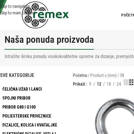
Skip to navigation
Skip to main content
POČET
Naša ponuda proizvoda
Istražite široku ponudu visokokvalitetne opreme za dizanje, premješta
SVE KATEGORIJE
Početna
Product c (mm)
38
Prikaži
9
12
18
24
ČELIČNA UŽAD I LANCI
SPOJNI PRIBOR
PRIBOR G80 I G100
POLIESTERSKE PRIVEZNICE
DIZALICE, KOLICA I HVATALJKE