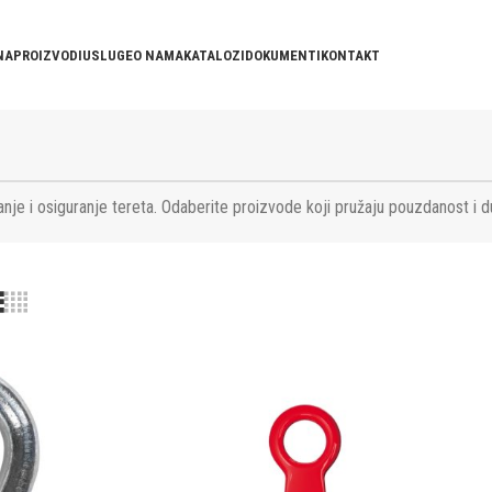
NA
PROIZVODI
USLUGE
O NAMA
KATALOZI
DOKUMENTI
KONTAKT
nje i osiguranje tereta. Odaberite proizvode koji pružaju pouzdanost i d