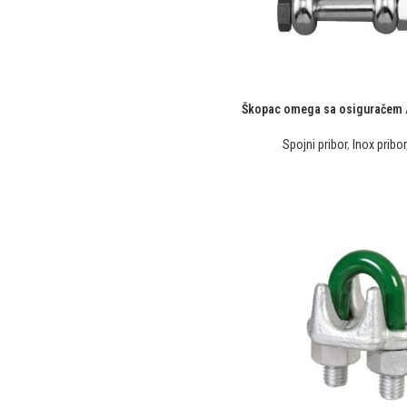
Škopac omega sa osiguračem AI
Spojni pribor
,
Inox pribor