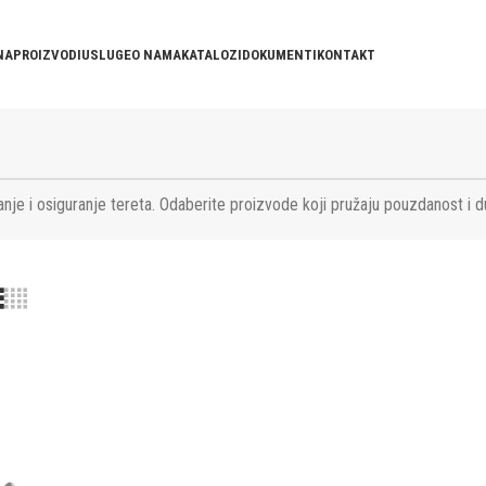
NA
PROIZVODI
USLUGE
O NAMA
KATALOZI
DOKUMENTI
KONTAKT
nje i osiguranje tereta. Odaberite proizvode koji pružaju pouzdanost i d