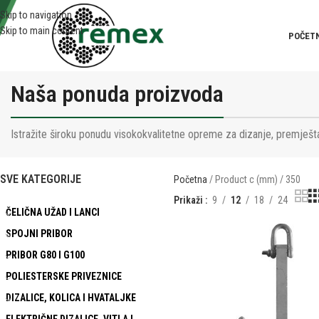
Skip to navigation
Skip to main content
POČET
Naša ponuda proizvoda
Istražite široku ponudu visokokvalitetne opreme za dizanje, premješta
SVE KATEGORIJE
Početna
Product c (mm)
350
Prikaži
9
12
18
24
ČELIČNA UŽAD I LANCI
SPOJNI PRIBOR
PRIBOR G80 I G100
POLIESTERSKE PRIVEZNICE
DIZALICE, KOLICA I HVATALJKE