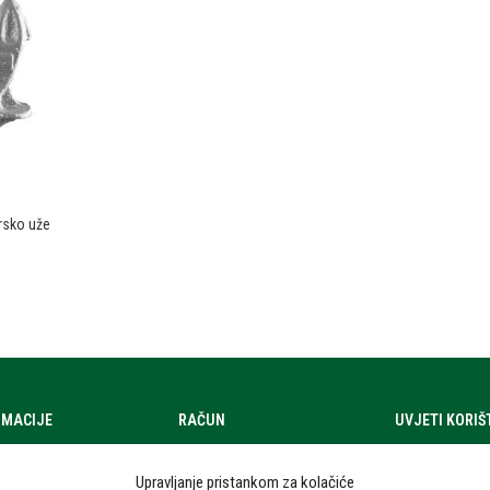
rsko uže
RMACIJE
RAČUN
UVJETI KORI
a
Moj račun
Uvjeti korištenj
Upravljanje pristankom za kolačiće