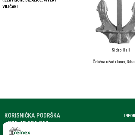
ELEKTRIČNE DIZALICE, VITLA I
VILIČARI
Sidro Hall
Čelična užad i lanci
,
Riba
KORISNIČKA PODRŠKA
INFO
+385 42 601 061
O nam
remex@rmx.nikola-it.hr