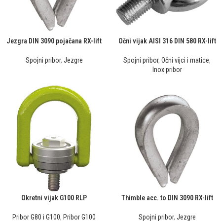
Jezgra DIN 3090 pojačana RX-lift
Očni vijak AISI 316 DIN 580 RX-lift
Spojni pribor
,
Jezgre
Spojni pribor
,
Očni vijci i matice
,
Inox pribor
Okretni vijak G100 RLP
Thimble acc. to DIN 3090 RX-lift
Pribor G80 i G100
,
Pribor G100
Spojni pribor
,
Jezgre