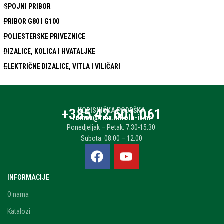
SPOJNI PRIBOR
PRIBOR G80 I G100
POLIESTERSKE PRIVEZNICE
DIZALICE, KOLICA I HVATALJKE
ELEKTRIČNE DIZALICE, VITLA I VILIČARI
+385 42 601 061
KORISNIČKA PODRŠKA
remex@rmx.nikola-it.hr
Ponedjeljak – Petak: 7:30-15:30
Subota: 08:00 – 12:00
INFORMACIJE
O nama
Katalozi