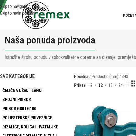
Skip to navigation
Skip to main content
POČET
Naša ponuda proizvoda
Istražite široku ponudu visokokvalitetne opreme za dizanje, premješta
SVE KATEGORIJE
Početna
Product c (mm)
343
Prikaži
9
12
18
24
ČELIČNA UŽAD I LANCI
SPOJNI PRIBOR
PRIBOR G80 I G100
POLIESTERSKE PRIVEZNICE
DIZALICE, KOLICA I HVATALJKE