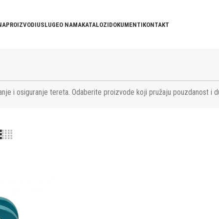
NA
PROIZVODI
USLUGE
O NAMA
KATALOZI
DOKUMENTI
KONTAKT
nje i osiguranje tereta. Odaberite proizvode koji pružaju pouzdanost i d