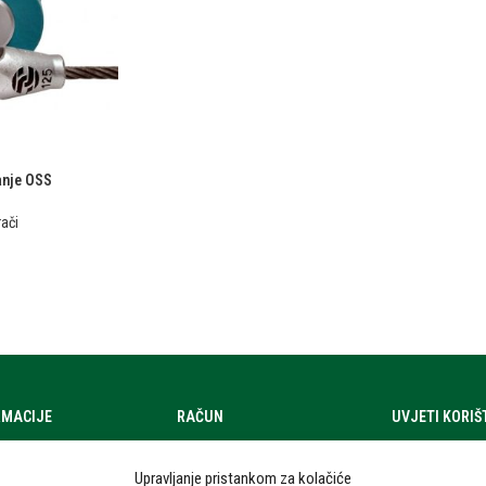
vanje OSS
ači
RMACIJE
RAČUN
UVJETI KORI
a
Moj račun
Uvjeti korištenj
Upravljanje pristankom za kolačiće