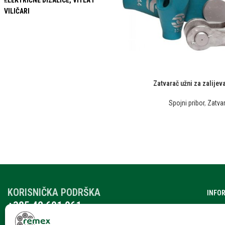
ELEKTRIČNE DIZALICE, VITLA I
VILIČARI
Zatvarač užni za zalije
Spojni pribor
,
Zatvar
KORISNIČKA PODRŠKA
INFO
+385 42 601 061
O nam
remex@rmx.nikola-it.hr