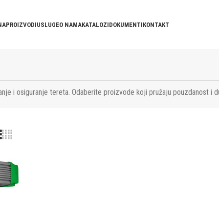
NA
PROIZVODI
USLUGE
O NAMA
KATALOZI
DOKUMENTI
KONTAKT
nje i osiguranje tereta. Odaberite proizvode koji pružaju pouzdanost i d