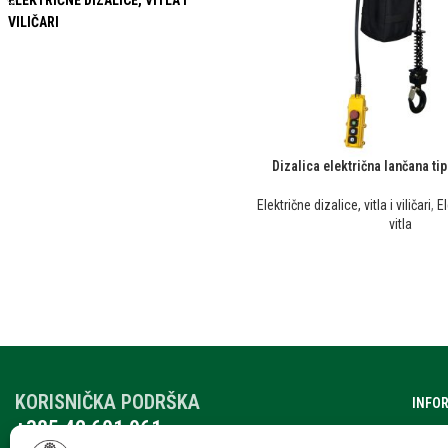
ELEKTRIČNE DIZALICE, VITLA I
VILIČARI
Dizalica električna lančana ti
Električne dizalice, vitla i viličari
,
El
vitla
KORISNIČKA PODRŠKA
INFO
+385 42 601 061
O nam