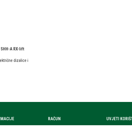
p SHH-A RX-lift
ektrične dizalice i
RMACIJE
RAČUN
UVJETI KORI
a
Moj račun
Uvjeti korištenj