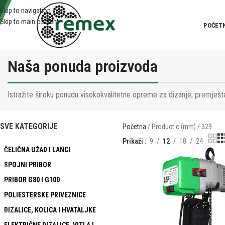
Skip to navigation
Skip to main content
POČET
Naša ponuda proizvoda
Istražite široku ponudu visokokvalitetne opreme za dizanje, premješta
SVE KATEGORIJE
Početna
Product c (mm)
329
Prikaži
9
12
18
24
ČELIČNA UŽAD I LANCI
SPOJNI PRIBOR
PRIBOR G80 I G100
POLIESTERSKE PRIVEZNICE
DIZALICE, KOLICA I HVATALJKE