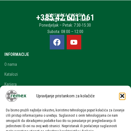
+385 42 601 061
KORISNIČKA PODRŠKA
remex@rmx.nikola-it.hr
Ponedjeljak – Petak: 7:30-15:30
Subota: 08:00 – 12:00
INFORMACIJE
O nama
Katalozi
Karijera
Blog i novosti
Upravljanje pristankom za kolačiće
Kontakt
Da bismo pružili najbolje iskustvo, koristimo tehnologije poput kolačića za čuvanje
RAČUN
i/ili pristup informacijama o uređaju. Suglasnost s ovim tehnologijama će nam
omogućiti da obrađujemo podatke kao što su ponašanje pri pregledavanju ili
Moj račun
jedinstveni ID-ovi na ovoj web stranici. Nepristanak ili povlačenje suglasnosti