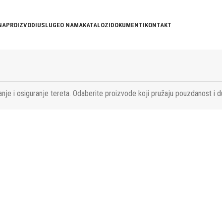
NA
PROIZVODI
USLUGE
O NAMA
KATALOZI
DOKUMENTI
KONTAKT
nje i osiguranje tereta. Odaberite proizvode koji pružaju pouzdanost i d