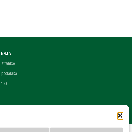
ŠTENJA
a stranice
h podataka
snika