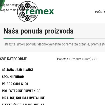
Skip to navigation
Skip to main content
POČET
Naša ponuda proizvoda
Istražite široku ponudu visokokvalitetne opreme za dizanje, premješta
SVE KATEGORIJE
Početna
Product c (mm)
251
ČELIČNA UŽAD I LANCI
SPOJNI PRIBOR
PRIBOR G80 I G100
POLIESTERSKE PRIVEZNICE
DIZALICE, KOLICA I HVATALJKE