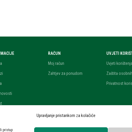
RMACIJE
RAČUN
UVJETI KORI
a
Moj račun
Uvjeti korištenj
zi
Zahtjev za ponudom
Zaštita osobni
ra
Privatnost kori
 novosti
kt
Upravljanje pristankom za kolačiće
li pristup