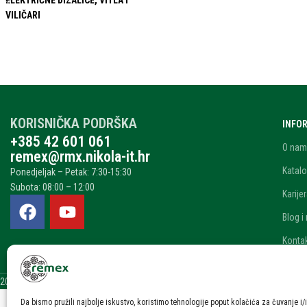
ELEKTRIČNE DIZALICE, VITLA I
VILIČARI
KORISNIČKA PODRŠKA
INFO
+385 42 601 061
O nam
remex@rmx.nikola-it.hr
Katalo
Ponedjeljak – Petak: 7:30-15:30
Subota: 08:00 – 12:00
Karije
Blog i
Konta
2025 © Remex.hr | Izrada web stranice: NikolaIT
Da bismo pružili najbolje iskustvo, koristimo tehnologije poput kolačića za čuvanje i/i