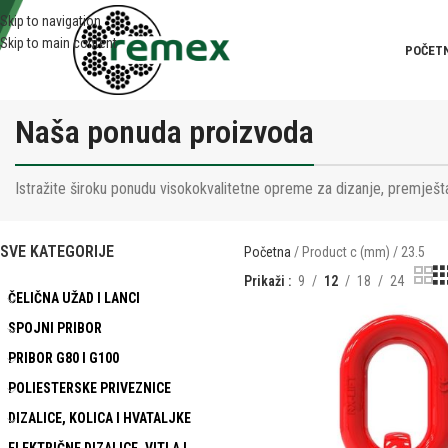
Skip to navigation
Skip to main content
POČET
Naša ponuda proizvoda
Istražite široku ponudu visokokvalitetne opreme za dizanje, premješta
SVE KATEGORIJE
Početna
Product c (mm)
23.5
Prikaži
9
12
18
24
ČELIČNA UŽAD I LANCI
SPOJNI PRIBOR
PRIBOR G80 I G100
POLIESTERSKE PRIVEZNICE
DIZALICE, KOLICA I HVATALJKE