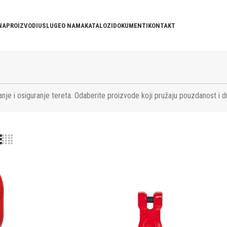
NA
PROIZVODI
USLUGE
O NAMA
KATALOZI
DOKUMENTI
KONTAKT
nje i osiguranje tereta. Odaberite proizvode koji pružaju pouzdanost i d