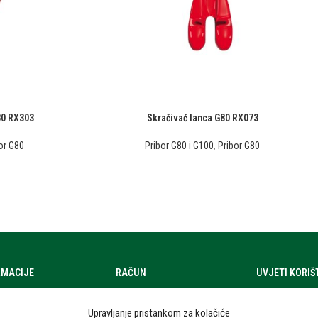
80 RX303
Skračivać lanca G80 RX073
or G80
Pribor G80 i G100
,
Pribor G80
RMACIJE
RAČUN
UVJETI KORI
a
Moj račun
Uvjeti korištenj
Upravljanje pristankom za kolačiće