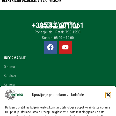
ELEKTRIČNE DIZALICE, VITLA I VILIČARI
+385 42 601 061
KORISNIČKA PODRŠKA
remex@rmx.nikola-it.hr
Ponedjeljak – Petak: 7:30-15:30
Subota: 08:00 – 12:00
INFORMACIJE
O nama
Katalozi
Karijera
Blog i novosti
Upravljanje pristankom za kolačiće
Kontakt
Da bismo pružili najbolje iskustvo, koristimo tehnologije poput kolačića za čuvanje
RAČUN
i/ili pristup informacijama o uređaju. Suglasnost s ovim tehnologijama će nam