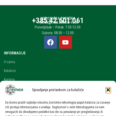
+385 42 601 061
KORISNIČKA PODRŠKA
remex@rmx.nikola-it.hr
Ponedjeljak – Petak: 7:30-15:30
Subota: 08:00 – 12:00
INFORMACIJE
O nama
Katalozi
Karijera
Blog i novosti
Upravljanje pristankom za kolačiće
Kontakt
Da bismo pružili najbolje iskustvo, koristimo tehnologije poput kolačića za čuvanje
RAČUN
i/ili pristup informacijama o uređaju. Suglasnost s ovim tehnologijama će nam
omogućiti da obrađujemo podatke kao što su ponašanje pri pregledavanju ili
Moj račun