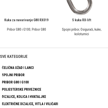
Kuka za navarivanje G80 RX019
S kuka RX-lift
Pribor G80 i G100
,
Pribor G80
Spojni pribor
,
Osigurači, kuke,
koloturnici
SVE KATEGORIJE
ČELIČNA UŽAD I LANCI
SPOJNI PRIBOR
PRIBOR G80 I G100
POLIESTERSKE PRIVEZNICE
DIZALICE, KOLICA I HVATALJKE
ELEKTRIČNE DIZALICE, VITLA I VILIČARI