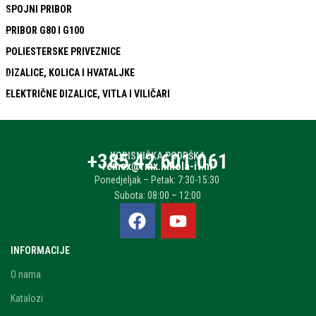
SPOJNI PRIBOR
PRIBOR G80 I G100
POLIESTERSKE PRIVEZNICE
DIZALICE, KOLICA I HVATALJKE
ELEKTRIČNE DIZALICE, VITLA I VILIČARI
+385 42 601 061
KORISNIČKA PODRŠKA
remex@rmx.nikola-it.hr
Ponedjeljak – Petak: 7:30-15:30
Subota: 08:00 – 12:00
INFORMACIJE
O nama
Katalozi