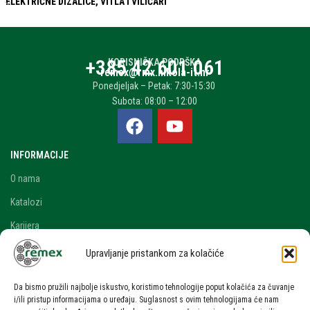
ELEKTRIČNE DIZALICE, VITLA I VILIČARI
+385 42 601 061
KORISNIČKA PODRŠKA
remex@rmx.nikola-it.hr
Ponedjeljak – Petak: 7:30-15:30
Subota: 08:00 – 12:00
INFORMACIJE
O nama
Katalozi
Karijera
Blog i novosti
Upravljanje pristankom za kolačiće
Kontakt
Da bismo pružili najbolje iskustvo, koristimo tehnologije poput kolačića za čuvanje
RAČUN
i/ili pristup informacijama o uređaju. Suglasnost s ovim tehnologijama će nam