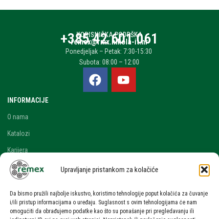
+385 42 601 061
KORISNIČKA PODRŠKA
remex@rmx.nikola-it.hr
Ponedjeljak – Petak: 7:30-15:30
Subota: 08:00 – 12:00
INFORMACIJE
O nama
Katalozi
Karijera
Blog i novosti
Upravljanje pristankom za kolačiće
Kontakt
Da bismo pružili najbolje iskustvo, koristimo tehnologije poput kolačića za čuvanje
RAČUN
i/ili pristup informacijama o uređaju. Suglasnost s ovim tehnologijama će nam
omogućiti da obrađujemo podatke kao što su ponašanje pri pregledavanju ili
Moj račun