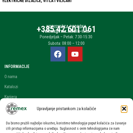
ELEKTRIČNE DIZALICE, VITLA I VILIČARI
+385 42 601 061
KORISNIČKA PODRŠKA
remex@rmx.nikola-it.hr
Ponedjeljak – Petak: 7:30-15:30
Subota: 08:00 – 12:00
INFORMACIJE
O nama
Katalozi
Karijera
Blog i novosti
Upravljanje pristankom za kolačiće
Kontakt
Da bismo pružili najbolje iskustvo, koristimo tehnologije poput kolačića za čuvanje
RAČUN
i/ili pristup informacijama o uređaju. Suglasnost s ovim tehnologijama će nam